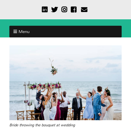
Menu
Bride throwing the bouquet at wedding