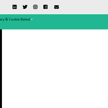
acy & Cookie Beleid
ie-verklaring
emene Voorwaarden