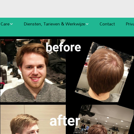
 Care
Diensten, Tarieven & Werkwijze
Contact
Priv
Afspraak (ook online)
Cook
Tarieven
Alg
Oplossingen bij Hoofdhuid- en
Haarproblemen
 en
Biologische Kleuring en Verzorging
Permanenten Ammoniakvrij
Bruidskapsels