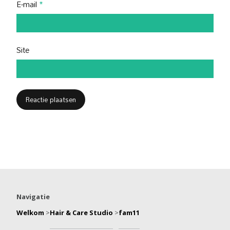
E-mail
*
Site
Navigatie
Welkom
>
Hair & Care Studio
>
fam11