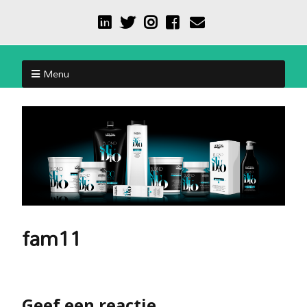
Menu
fam11
Geef een reactie