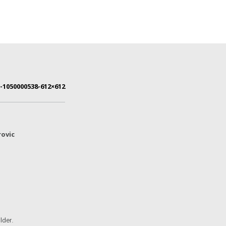
-1050000538-612×612
rovic
ilder.