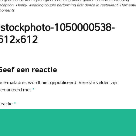
eception. Happy wedding couple performing first dance in restaurant. Romanti
oments
istockphoto-1050000538-
612×612
Geef een reactie
e e-mailadres wordt niet gepubliceerd.
Vereiste velden zijn
gemarkeerd met
*
eactie
*