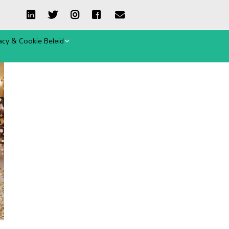
acy & Cookie Beleid
ie-verklaring
emene Voorwaarden