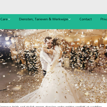
 Care
Diensten, Tarieven & Werkwijze
Contact
Priv
Afspraak (ook online)
Cook
Tarieven
Alg
Oplossingen bij Hoofdhuid- en
Haarproblemen
 en
Biologische Kleuring en Verzorging
Permanenten Ammoniakvrij
Bruidskapsels
orgeous bride and stylish groom dancing under golden confetti at wedding