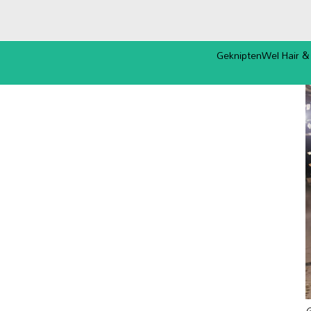
GekniptenWel Hair &
Missie & Visie
Hair & Care Studio
Het Team
Openingstijden, route
overig
Nieuws, haartips &
welzijnsadvies
Foto & Film Galerij
G