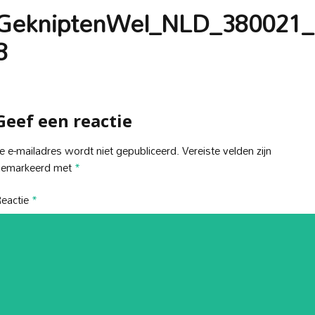
GekniptenWel_NLD_380021_
8
Geef een reactie
e e-mailadres wordt niet gepubliceerd.
Vereiste velden zijn
gemarkeerd met
*
eactie
*