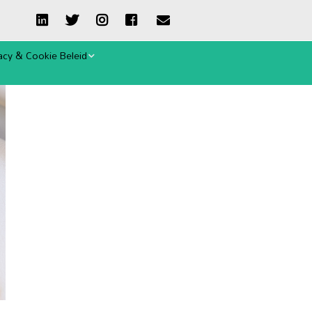
acy & Cookie Beleid
ie-verklaring
emene Voorwaarden