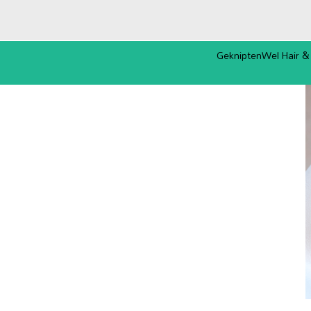
GekniptenWel Hair &
Missie & Visie
Hair & Care Studio
Het Team
Openingstijden, route
overig
Nieuws, haartips &
welzijnsadvies
Foto & Film Galerij