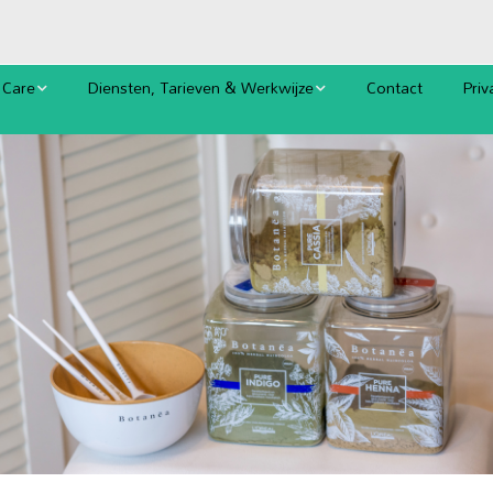
 Care
Diensten, Tarieven & Werkwijze
Contact
Priv
Afspraak (ook online)
Cook
Tarieven
Alg
Oplossingen bij Hoofdhuid- en
Haarproblemen
 en
Biologische Kleuring en Verzorging
Permanenten Ammoniakvrij
Bruidskapsels