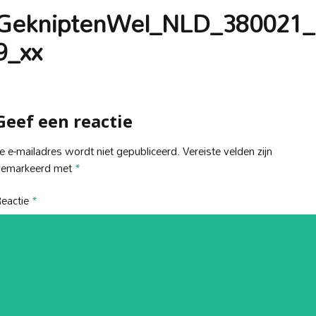
GekniptenWel_NLD_380021_
9_xx
Geef een reactie
e e-mailadres wordt niet gepubliceerd.
Vereiste velden zijn
gemarkeerd met
*
eactie
*