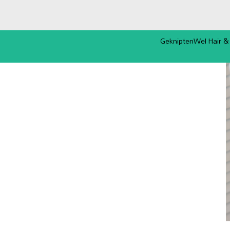
GekniptenWel Hair &
Missie & Visie
Hair & Care Studio
Het Team
Openingstijden, route
overig
Nieuws, haartips &
welzijnsadvies
Foto & Film Galerij