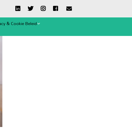
acy & Cookie Beleid
ie-verklaring
emene Voorwaarden