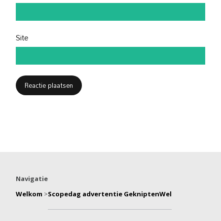
Site
Navigatie
Welkom
>
Scopedag advertentie GekniptenWel